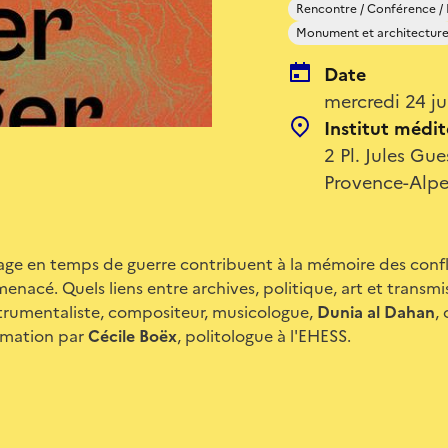
Rencontre / Conférence /
Monument et architectur
Date
mercredi 24 j
Institut médite
2 Pl. Jules Gu
Provence-Alpe
age en temps de guerre contribuent à la mémoire des confl
menacé. Quels liens entre archives, politique, art et transm
trumentaliste, compositeur, musicologue,
Dunia al Dahan
,
nimation par
Cécile Boëx
, politologue à l'EHESS.