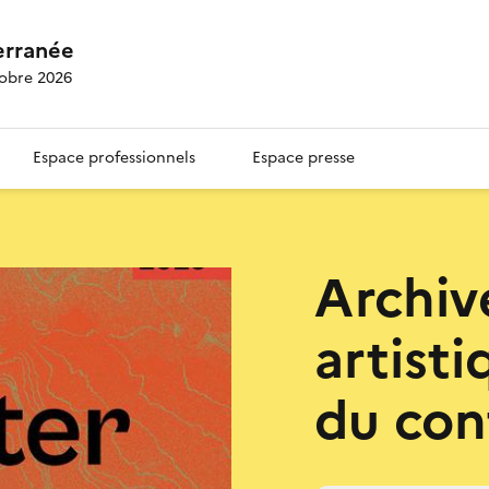
erranée
tobre 2026
Espace professionnels
Espace presse
Archiv
artisti
du conf