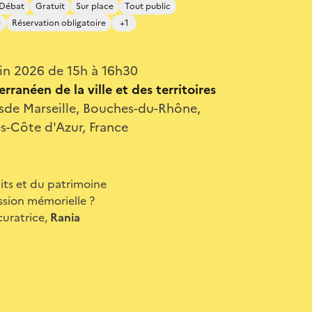
 Débat
Gratuit
Sur place
Tout public
e
Réservation obligatoire
+1
uin 2026 de 15h à 16h30
rranéen de la ville et des territoires
esde Marseille, Bouches-du-Rhône,
s-Côte d'Azur, France
its et du patrimoine
ission mémorielle ?
 curatrice,
Rania