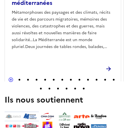
méditerranées
Métamorphoses des paysages et des climats, récits
de vie et des parcours migratoires, mémoires des
violences, des catastrophes et des guerres, mais
aussi révoltes et nouvelles manières de faire
solidarité…La Méditerranée est un monde
pluriel.Deux journées de tables rondes, balades,
expositions, ateliers et projections pour penser
ensemble les façons d’habiter, de raconter et de
partager ce territoire-merL’expérience sensible et
quotidienne se confronte aux témoignages et aux
travaux de sociologues, historiens, urbanistes,
anthropologues, architectes et artistes.Entre le
banal et l’intime, l’immédiat et le temps long des
Ils nous soutiennent
mémoires et de l’histoire, ces journées nous
permettent de mieux comprendre les défis
politiques, environnementaux et sociaux du
présent.S’intéresser aux voix, regards et récits