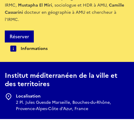
IRMC,
Mustapha El Miri
, sociologue et HDR à AMU,
Camille
Cassarini
docteur en géographie à AMU et chercheur à
l'IRMC.
Réserver
Informations
Institut méditerranéen de la ville et
des territoires
Localisation
2 Pl. Jules Guesde Marseille, Bouches-du-Rhône,
Provence-Alpes-Côte d'Azur, France