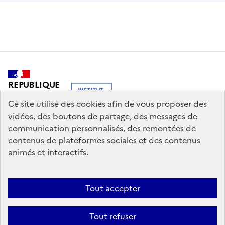
REPUBLIQUE
FRANCAISE
Ce site utilise des cookies afin de vous proposer des
vidéos, des boutons de partage, des messages de
communication personnalisés, des remontées de
contenus de plateformes sociales et des contenus
legifrance.gouv.fr
info.gouv.fr
animés et interactifs.
service-public.gouv.fr
data.gouv.fr
Tout accepter
Nous contacter
Mentions légales
Politique générale de protection
Tout refuser