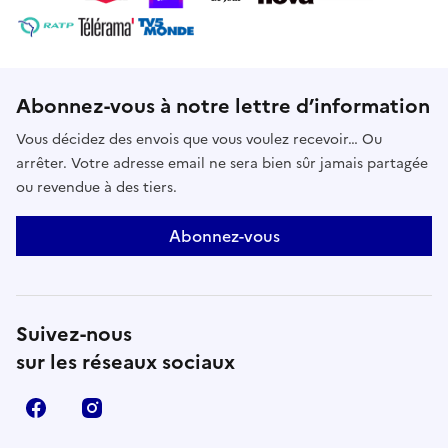
pluriels de Beyrouth, Alexandrie, Maâmoura, Alger,
Marseille, suivre la circulation du café, des dattes,
des plantes et des figues. Déplacer son regard pour
mieux se comprendre d’une rive à l’autre de la
Méditerranée. Conjuguer passé, présent et futur…
Abonnez-vous à notre lettre d’information
pour redessiner ensemble de nouveaux horizons ?
Vous décidez des envois que vous voulez recevoir… Ou
Réserver
arrêter. Votre adresse email ne sera bien sûr jamais partagée
ou revendue à des tiers.
Abonnez-vous
Suivez-nous
sur les réseaux sociaux
Facebook
Instagram