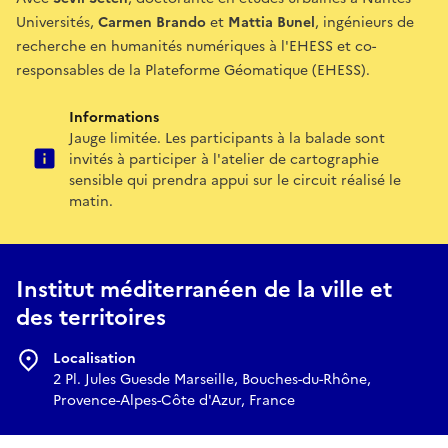
Universités,
Carmen Brando
et
Mattia Bunel
, ingénieurs de
recherche en humanités numériques à l'EHESS et co-
responsables de la Plateforme Géomatique (EHESS).
Informations
Jauge limitée. Les participants à la balade sont
invités à participer à l'atelier de cartographie
sensible qui prendra appui sur le circuit réalisé le
matin.
Institut méditerranéen de la ville et
des territoires
Localisation
2 Pl. Jules Guesde Marseille, Bouches-du-Rhône,
Provence-Alpes-Côte d'Azur, France