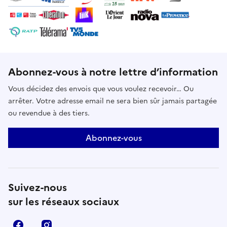
présent.S’intéresser aux voix, regards et récits
pluriels de Beyrouth, Alexandrie, Maâmoura, Alger,
Marseille, suivre la circulation du café, des dattes,
des plantes et des figues. Déplacer son regard pour
mieux se comprendre d’une rive à l’autre de la
Méditerranée. Conjuguer passé, présent et futur…
Abonnez-vous à notre lettre d’information
pour redessiner ensemble de nouveaux horizons ?
Vous décidez des envois que vous voulez recevoir… Ou
Réserver
arrêter. Votre adresse email ne sera bien sûr jamais partagée
ou revendue à des tiers.
Abonnez-vous
Suivez-nous
sur les réseaux sociaux
Facebook
Instagram