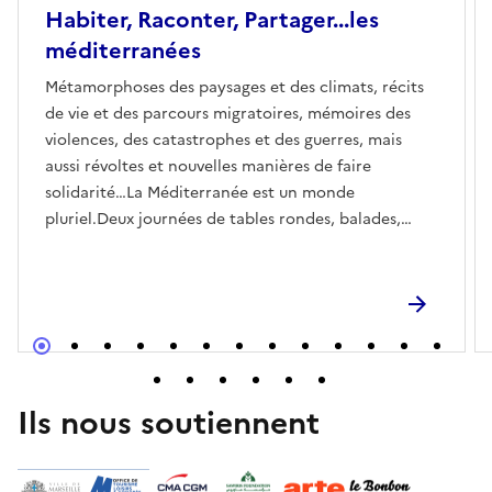
Habiter, Raconter, Partager...les
méditerranées
Métamorphoses des paysages et des climats, récits
de vie et des parcours migratoires, mémoires des
violences, des catastrophes et des guerres, mais
aussi révoltes et nouvelles manières de faire
solidarité…La Méditerranée est un monde
pluriel.Deux journées de tables rondes, balades,
expositions, ateliers et projections pour penser
ensemble les façons d’habiter, de raconter et de
partager ce territoire-merL’expérience sensible et
quotidienne se confronte aux témoignages et aux
travaux de sociologues, historiens, urbanistes,
anthropologues, architectes et artistes.Entre le
banal et l’intime, l’immédiat et le temps long des
Ils nous soutiennent
mémoires et de l’histoire, ces journées nous
permettent de mieux comprendre les défis
politiques, environnementaux et sociaux du