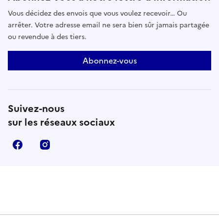
pour redessiner ensemble de nouveaux horizons ?
Vous décidez des envois que vous voulez recevoir… Ou
Réserver
arrêter. Votre adresse email ne sera bien sûr jamais partagée
ou revendue à des tiers.
Abonnez-vous
Suivez-nous
sur les réseaux sociaux
Facebook
Instagram