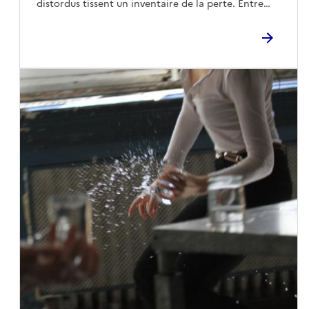
distordus tissent un inventaire de la perte. Entre
la "philosophie documentaire » comme dans Alger-
silence et vertige, le passé affleure. Douleur,
Tokyo, des émissaires de l’anticolonialisme en Asie
résistance et beauté persistent dans les absences
(les presses du réel, 2022) ou de la « philosophie
creusées par le fait colonial. réalisé avec le soutien
buissonnière » comme dans Sortir de terre, Une
de Mécènes du Sud — Dans sa pratique
philosophie du végétal (Jimsaan 2024/Zulma, 2025).
interdisciplinaire Nouria Behloul, diplômée de
Elle a dirigé et est l’autrice de nombreux ouvrages,
l’University of Applied Arts Vienna en 2015, explore
notamment Les Miroirs vagabonds ou la
la poétique et la politique des structures sociales.
décolonisation des savoirs (arts, littérature,
Son travail va du texte à la traduction en passant
philosophie), les presses du réel, 2016 ou Malaise
par la recherche, la cuisine, le commissariat
dans la décolonisation, Terres éparses et îles noires,
d’exposition et l’édition. Elle travaille également
les presses du réel, 2025. Kafka’s Monkey and others
dans des constellations collectives. Son travail a été
Phantoms of Africa (Indiana University Press, 2019)
présenté dans divers contextes, récemment à la
a reçu un French Voices Award et Grands Travaux à
GAK de Brême avec son exposition […] les murs se
Paris (La Dispute, 2007) a été finaliste du Prix du
sont mis à parler (2022). En 2021, son livre Poetry is
livre d’architecture. Elle a également écrit sur des
the only way out of here a été publié par Bom Dia
photographes et des artistes, comme pour Algérie
Books. Elle publie régulièrement sous différents
Indépendance, photographies de Marc Riboud, Le
formats. Dernièrement elle a cotraduit Deux
Bec en l’air, 2009. Son dernier texte pour un
secondes d’air qui brûle de Diaty Diallo en
catalogue d’exposition porte sur « Tétanos » de