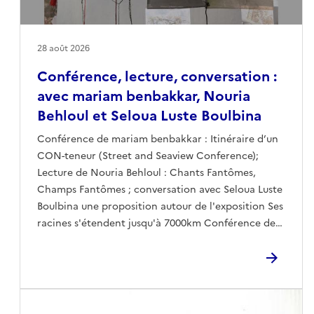
28 août 2026
Conférence, lecture, conversation :
avec mariam benbakkar, Nouria
Behloul et Seloua Luste Boulbina
Conférence de mariam benbakkar : Itinéraire d’un
CON-teneur (Street and Seaview Conference);
Lecture de Nouria Behloul : Chants Fantômes,
Champs Fantômes ; conversation avec Seloua Luste
Boulbina une proposition autour de l'exposition Ses
racines s'étendent jusqu'à 7000km Conférence de
mariam benbakkar : Itinéraire d’un CON-teneur
(Street and Seaview Conference) « Où l’on suivra
ensemble un navire de la CMA CGM dans sa route
sur le globe terre jusqu’à nous. » Franco-marocaine
née à Toulouse et élevée en Auvergne, mariam