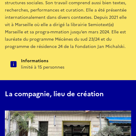
structures sociales. Son travail comprend aussi bien textes,
recherches, performances et curation. Elle a été présentée
internationalement dans divers contextes. Depuis 2021 elle
vit à Marseille où elle a dirigé la librairie Semiotext(e)
Marseille et sa progra-mmation jusqu’en mars 2024. Elle est
lauréate du programme Mécènes du sud 23/24 et du
programme de résidence 24 de la Fondation Jan Michalski.
Informations
limité à 15 personnes
La compagnie, lieu de création