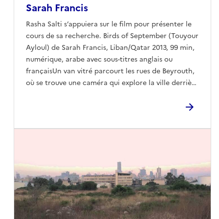
Sarah Francis
Rasha Salti s’appuiera sur le film pour présenter le
cours de sa recherche. Birds of September (Touyour
Ayloul) de Sarah Francis, Liban/Qatar 2013, 99 min,
numérique, arabe avec sous-titres anglais ou
françaisUn van vitré parcourt les rues de Beyrouth,
où se trouve une caméra qui explore la ville derrière
la vitre. En chemin, plusieurs personnes sont
invitées à partager un moment personnel dans ce
confessionnal émouvant. Chacun se manifeste par
un visage, un corps, une posture, une voix, une
attitude, une émotion, un point de vue, un souvenir.
Leurs confessions sont vraies, franches et intimes.
Cependant, assez vite, la camionnette se vide à
nouveau et erre à Beyrouth ; cherchant sans cesse
quelque chose, quelqu’un.Sarah Francis est une
réalisatrice qui a grandi et étudié à Beyrouth
(Liban). Birds of September est premier film