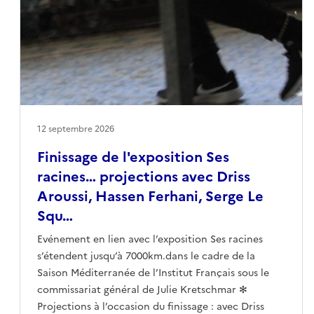
allemand. Elle a aussi été commissaire de la librairie
l’artiste tunisienne Aïcha Snoussi au 32bis à Tunis
Semiotext(e) Marseille, dont elle a dirigé aussi le
(hiver 2025-2026) et s’intitule « Machines désirantes
programme culturel.
et lignes de vies ».
12 septembre 2026
Finissage de l'exposition Ses
racines… projections avec Driss
Aroussi, Hassen Ferhani, Serge Le
Squ…
Evénement en lien avec l’exposition Ses racines
s’étendent jusqu’à 7000km.dans le cadre de la
Saison Méditerranée de l’Institut Français sous le
commissariat général de Julie Kretschmar ✻
Projections à l’occasion du finissage : avec Driss