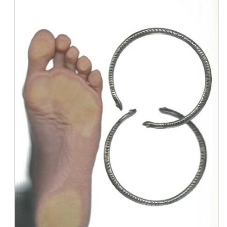
benbakkar est une photographe, vidéaste, autrice,
performeuse et curatrice. Depuis son arrivée à
Marseille il y a 11 ans, elle s’est passionnée pour
Marseille et s’est plongée dans les archives afin d’en
proposer des visites décoloniales depuis 2 ans. Elle
est la co-fondatrice du collectif Filles de Blédards,
avec lequel elle organise depuis 2018 des
événements avec des artistes émergent·e·s autour
des imaginaires post-coloniaux. Elle co-écrit depuis
trois ans avec la chaîne Histoires Crépues les
émissions « On Discute ! » : des débats mouvants,
avec des anonymes, autour des questions politiques
de racisme et discriminations en France. Elle aime
travailler en intelligence avec d’autres artistes,
penseur·euse·s, poètes et militant·e·s autour des
questions de l’héritage colonial en France. L’idée
étant que sa promotion et sa connaissance
grandissent afin qu’il devienne un sujet
incontournable dans le débat public et la prise de