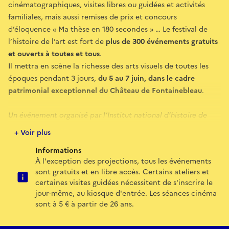
cinématographiques, visites libres ou guidées et activités
familiales, mais aussi remises de prix et concours
d’éloquence « Ma thèse en 180 secondes » … Le festival de
l’histoire de l’art est fort de
plus de 300 événements gratuits
et ouverts à toutes et tous
.
Il mettra en scène la richesse des arts visuels de toutes les
époques pendant 3 jours,
du 5 au 7 juin, dans le cadre
patrimonial exceptionnel du Château de Fontainebleau
.
Un événement organisé par l’Institut national d’histoire de
l’art et le Château de Fontainebleau, sous l’égide du ministère
+ Voir plus
de la Culture.
Informations
À l'exception des projections, tous les événements
Le vendredi 5 juin, le FHA s’ouvrira sur une journée riche de
sont gratuits et en libre accès. Certains ateliers et
plus de 70 événements, parmi lesquels :
certaines visites guidées nécessitent de s'inscrire le
jour-même, au kiosque d'entrée. Les séances cinéma
12h –
Evénement inaugural
:
Cultures matérielles, cultures
sont à 5 € à partir de 26 ans.
immatérielles, de l’importance des lieux. Enraciner les