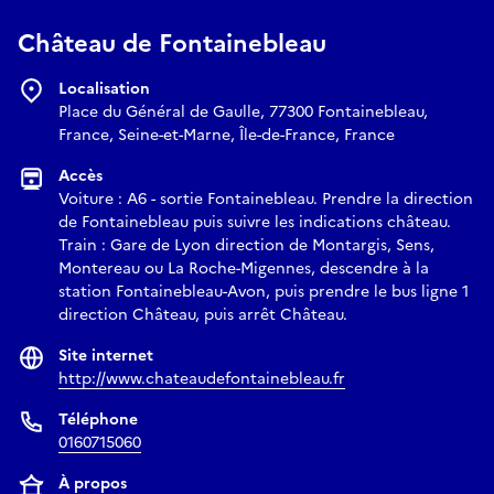
mémoires aujourd’hui
Château de Fontainebleau
Intervenante : Salima Naji (architecte, anthropologue et
Localisation
artiste)
Place du Général de Gaulle, 77300 Fontainebleau,
Théâtre municipal de Fontainebleau - salle de spectacle - 9
France, Seine-et-Marne, Île-de-France, France
rue Dénecourt
Accès
Voiture : A6 - sortie Fontainebleau. Prendre la direction
Le Festival s’ouvre chaque année par l’invitation d’un artiste
de Fontainebleau puis suivre les indications château.
dont l’oeuvre marque sa génération. Cette année,
Train : Gare de Lyon direction de Montargis, Sens,
l’architecte, anthropologue et l’artiste de renommée
Montereau ou La Roche-Migennes, descendre à la
internationale Salima Naji est l’invitée principale de la
station Fontainebleau-Avon, puis prendre le bus ligne 1
conférence inaugurale du Festival. Chevalier des Arts et des
direction Château, puis arrêt Château.
Lettres (2017), Salima Naji est une figure majeure de
Site internet
l’architecture durable et vernaculaire, plusieurs fois
http://www.chateaudefontainebleau.fr
récompensée sur les scènes nationale et internationale,
notamment par la Grande Médaille d’Or de l’Académie
Téléphone
d’architecture française en 2024 et par le Prix international
0160715060
des femmes architectes en 2025.
À propos