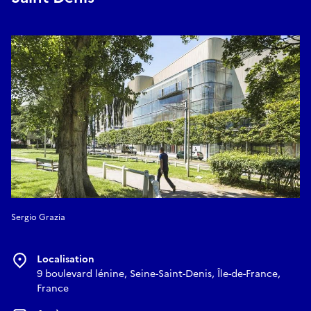
ensemble, un espace fertile de création. Chez l’une comme
chez l’autre, la violence implicite de leur formation en danse
- son vocabulaire quasi militaire, ses techniques occidentales
imposées - a nourri un désir d’émancipation, à la source de
leurs parcours esthétiques. Lesquels se caractérisent par un
langage chorégraphique original, incorporant de façon
intime l’héritage émotionnel et gestuel transmis par leurs
mères et grand-mères. Leur performance, dont elles sont les
interprètes, questionne ainsi la façon dont dans chaque
corps, les diverses expériences traversées entrent en
collision les unes avec les autres. Creusant, tel un processus
archéologique, dans ces empreintes sensibles, la pièce
fusionne leurs contradictions et leurs vulnérabilités et les
Sergio Grazia
transforme en une matière vivante, ancrée dans le présent.
Entre humour et tension, elle marque une étape décisive sur
Localisation
leurs chemins d’émancipation et de réconciliation, avec
9 boulevard lénine, Seine-Saint-Denis, Île-de-France,
elles-mêmes comme avec leur histoire.
France
-