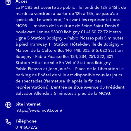
Accès
Concept et performance Marah Haj Hussein & Nur Garabli
La MC93 est ouverte au public : le lundi de 12h à 15h, du
Dramaturgie et collaboration artistique Krystel Khoury
mardi au vendredi à partir de 12h à 18h, ou jusqu'au
spectacle. Le week-end, 1h avant les représentations.
MC93 — maison de la culture de Seine-Saint-Denis 9
Création lumière Pôl Seif
boulevard Lénine 93000 Bobigny 01 41 60 72 72 Métro
Costume Smila Zinecker
Ligne 5 Station Bobigny – Pablo Picasso puis 5 minutes
Musique et composition Verena Rizzo
à pied Tramway T1 Station Hôtel-de-ville de Bobigny –
Régie son Korin Rizzo
Maison de la Culture Bus 146, 148, 303, 615, 620 Station
Scénographie Agnese Forlani
Bobigny - Pablo Picasso Bus 134, 234, 251, 322, 301
Station Hôtel-de-ville En Vélib’ Stations Bobigny –
Pablo-Picasso et Jean-Jaurès – Place de la Libération Le
-
parking de l'hôtel de ville est disponible tous les jours
Production Monty
de spectacles (fermeture 1h après la fin des
représentations). L'entrée se situe Avenue du Président
Coproduction Kunstencentrum BUDA ; Saraya Theater ;
Salvador Allende à 5 minutes à pied de la MC93.
Theater Rotterdam ; Points communs – Nouvelle scène
Site internet
nationale Cergy-Pontoise / Val-d’Oise ; Fondation
https://www.mc93.com/
Royaumont ; La Villette/EPPGHV ; Centre national de la
danse (CND) ; De Singel ; La Briqueterie CDCN ; Les Halles
Téléphone
de Schaerbeek ; Frascati Producties ; Le Maillon, Théâtre de
0141607272