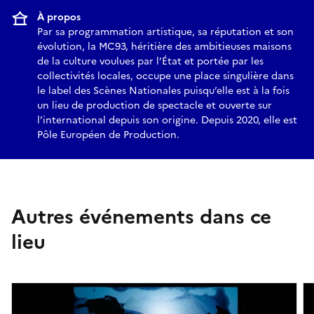
Strasbourg
À propos
Par sa programmation artistique, sa réputation et son
Avec le soutien du Gouvernement Flamand | Ammodo
évolution, la MC93, héritière des ambitieuses maisons
de la culture voulues par l’État et portée par les
Remerciements à Rabeah Morkus Dance Studio – Kofor Yasif,
collectivités locales, occupe une place singulière dans
The Work Room – Glasgow, Battersea Arts Centre – London,
le label des Scènes Nationales puisqu’elle est à la fois
KAAP – Bruges, Hana Dance House – Haifa et toutes les
un lieu de production de spectacle et ouverte sur
l’international depuis son origine. Depuis 2020, elle est
personnes qui nous ont soutenu tout au long.
Pôle Européen de Production.
Réserver
Autres événements dans ce
lieu