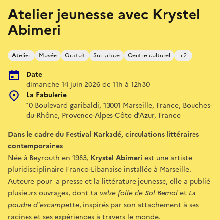
Atelier jeunesse avec Krystel
Abimeri
Atelier
Musée
Gratuit
Sur place
Centre culturel
+2
Date
dimanche 14 juin 2026 de 11h à 12h30
La Fabulerie
10 Boulevard garibaldi, 13001 Marseille, France, Bouches-
du-Rhône, Provence-Alpes-Côte d'Azur, France
Dans le cadre du Festival Karkadé, circulations littéraires
contemporaines
Née à Beyrouth en 1983,
Krystel Abimeri
est une artiste
pluridisciplinaire Franco-Libanaise installée à Marseille.
Auteure pour la presse et la littérature jeunesse, elle a publié
plusieurs ouvrages, dont
La valse folle de Sol Bemol
et
La
poudre d'escampette
, inspirés par son attachement à ses
racines et ses expériences à travers le monde.