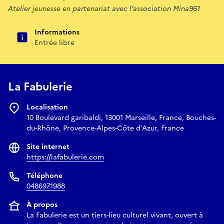
Atelier jeunesse en partenariat avec l’association Mina961
Informations
Entrée libre
La Fabulerie
Localisation
10 Boulevard garibaldi, 13001 Marseille, France, Bouches-
du-Rhône, Provence-Alpes-Côte d'Azur, France
Site internet
https://lafabulerie.com
Téléphone
0486971988
À propos
La Fabulerie est un tiers-lieu culturel vivant, ouvert à