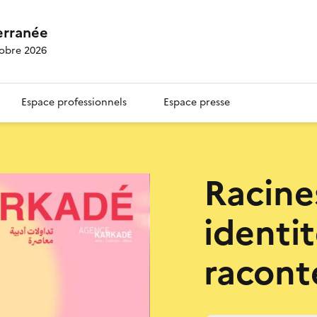
erranée
tobre 2026
Espace professionnels
Espace presse
Racines
identit
racont