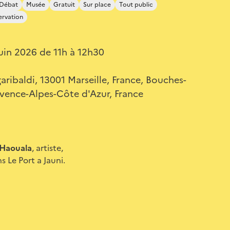
 Débat
Musée
Gratuit
Sur place
Tout public
ervation
uin 2026 de 11h à 12h30
aribaldi, 13001 Marseille, France, Bouches-
vence-Alpes-Côte d'Azur, France
 Haouala
, artiste,
s Le Port a Jauni.