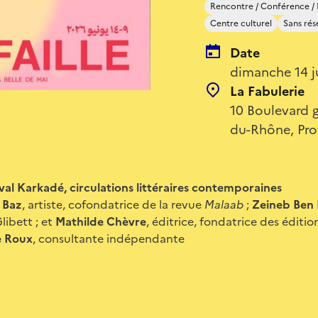
Rencontre / Conférence /
Centre culturel
Sans rés
Date
dimanche 14 j
La Fabulerie
10 Boulevard g
du-Rhône, Pro
val Karkadé, circulations littéraires contemporaines
 Baz
, artiste, cofondatrice de la revue
Malaab
;
Zeineb Ben
libett ; et
Mathilde Chèvre
, éditrice, fondatrice des édition
e Roux
, consultante indépendante