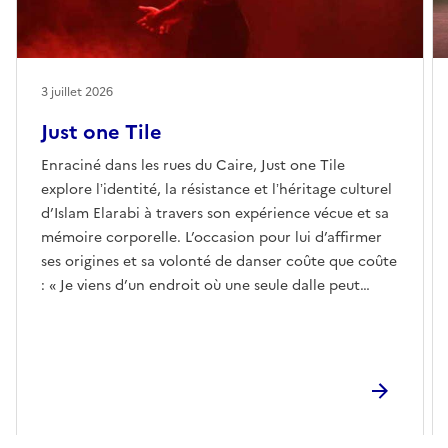
3 juillet 2026
Just one Tile
Enraciné dans les rues du Caire, Just one Tile
explore lʼidentité, la résistance et lʼhéritage culturel
d’Islam Elarabi à travers son expérience vécue et sa
mémoire corporelle. L’occasion pour lui d’affirmer
ses origines et sa volonté de danser coûte que coûte
: « Je viens d’un endroit où une seule dalle peut
devenir une scène. » Et de revisiter l’énergie et la
fierté inhérentes à la danse mahraganat, expression
viscérale de la culture de rue égyptienne. Islam
Elarabi a construit son propre vocabulaire artistique
dans les fêtes de quartier autant qu’au
Contemporary Dance Center du Caire où il s’est