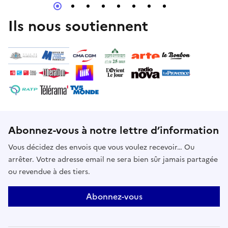
formé. Son premier solo autobiographique éclaire
son parcours de découverte de lui-même par le
Ils nous soutiennent
mouvement à travers l’évocation d’histoires de
contrôle et de liberté, de résilience et de
transformation, mais aussi de peur, de frustration et
d’euphorie. Comme un reflet de son endurance
personnelle et d’un combat collectif : celui du
peuple égyptien hier et aujourd’hui.
Abonnez-vous à notre lettre d’information
Vous décidez des envois que vous voulez recevoir… Ou
arrêter. Votre adresse email ne sera bien sûr jamais partagée
ou revendue à des tiers.
Abonnez-vous