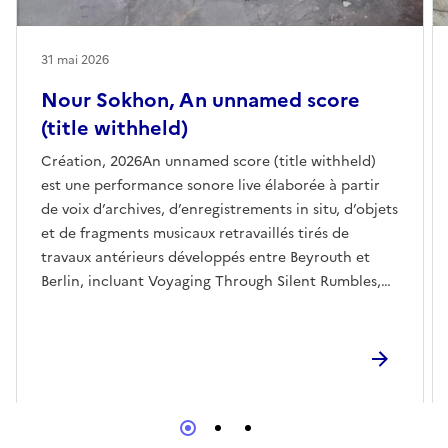
31 mai 2026
Nour Sokhon, An unnamed score
(title withheld)
Création, 2026An unnamed score (title withheld)
est une performance sonore live élaborée à partir
de voix d’archives, d’enregistrements in situ, d’objets
et de fragments musicaux retravaillés tirés de
travaux antérieurs développés entre Beyrouth et
Berlin, incluant Voyaging Through Silent Rumbles,
créée en collaboration avec Ensemble Modern. En
traversant des expériences diasporiques, la pièce
écoute comment la mémoire collective se dépose
dans les corps, comment le souffle se retient, se
fracture, ou cède la place à un cri quand le langage
échoue. Faisant écho à l’écriture d’Etel Adnan sur