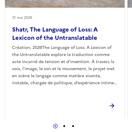
Commissariat : Elena Biserna (LABgamerz), Ibrahim Nehme
(Beirut Art Center) et Nour Sokhon
Avec le soutien de l'Institut Français du Liban
31 mai 2026
Partenaire : GMEM — Centre national de création musicale
Shatr, The Language of Loss: A
Ce projet a été produit dans le cadre de la bourse Arts for
Lexicon of the Untranslatable
Equity Fellowship décernée par CARE USA.
Résidence attribuée par la Fondation Rockefeller pour
Création, 2026The Language of Loss: A Lexicon of
participer à la résidence d’artistes Bellagio à Lake Como, en
the Untranslatable explore la traduction comme
Italie.
acte incarné de tension et d’invention. À travers la
voix, l’image, le son et le mouvement, le projet met
en scène le langage comme matière vivante,
instable, chargée de politique, d’expérience intime
personnelle et collective. Il sonde comment le sens,
façonné par le colonialisme et l’héritage, se fracture
et se transforme lorsqu’il traverse les cultures et les
histoires. The Language of Loss: A Lexicon of the
Untranslatable de Shatr fait partie de بِأنفاسِنا نَستَمر
Through Breath We Continue : un projet de