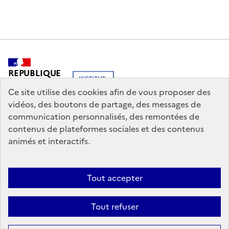
REPUBLIQUE
FRANCAISE
Ce site utilise des cookies afin de vous proposer des
vidéos, des boutons de partage, des messages de
communication personnalisés, des remontées de
contenus de plateformes sociales et des contenus
legifrance.gouv.fr
info.gouv.fr
animés et interactifs.
service-public.gouv.fr
data.gouv.fr
Tout accepter
Nous contacter
Mentions légales
Politique générale de protection
Tout refuser
des données