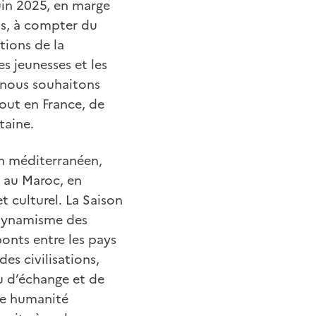
in 2025, en marge
ns, à compter du
tions de la
es jeunesses et les
 nous souhaitons
tout en France, de
taine.
in méditerranéen,
 au Maroc, en
t culturel. La Saison
e dynamisme des
ponts entre les pays
es civilisations,
u d’échange et de
tre humanité