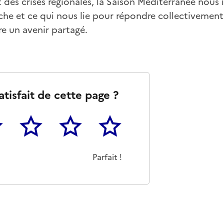
es crises régionales, la Saison Méditerranée nous 
he et ce qui nous lie pour répondre collectivement
e un avenir partagé.
atisfait de cette page ?
3
4
5
as m'a pas du tout été utile
eu
Cette page m'a été moyennement utile
Cette page m'a été très utile
Cette page m'a été parfaitement 
Parfait !