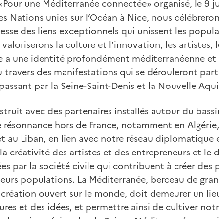
our une Méditerranée connectée» organisé, le 9 ju
es Nations unies sur l’Océan à Nice, nous célébrero
hesse des liens exceptionnels qui unissent les popula
aloriserons la culture et l’innovation, les artistes, l
ce a une identité profondément méditerranéenne et
au travers des manifestations qui se dérouleront par
n passant par la Seine-Saint-Denis et la Nouvelle Aqui
truit avec des partenaires installés autour du bass
 résonnance hors de France, notamment en Algérie,
et au Liban, en lien avec notre réseau diplomatique e
la créativité des artistes et des entrepreneurs et l
s par la société civile qui contribuent à créer des 
eurs populations. La Méditerranée, berceau de grand
 création ouvert sur le monde, doit demeurer un lie
tures et des idées, et permettre ainsi de cultiver no