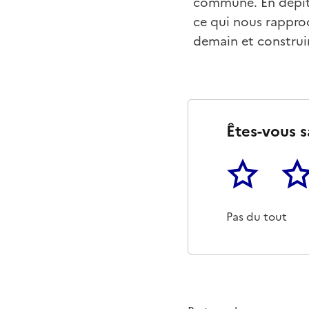
commune. En dépit d
ce qui nous rapproc
demain et construir
Êtes-vous s
1
2
Cette page ne p
Un p
Pas du tout