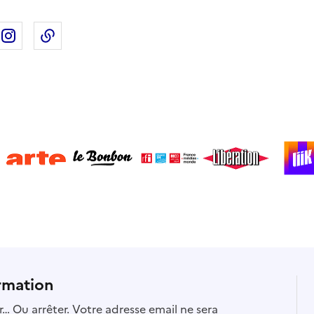
ebook
ur X
rtager sur Linkedin
Partager sur Instagram
Copier dans le presse-papier
rmation
… Ou arrêter. Votre adresse email ne sera