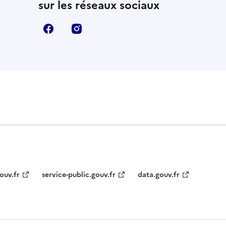
sur les réseaux sociaux
Facebook
Instagram
ouv.fr
service-public.gouv.fr
data.gouv.fr