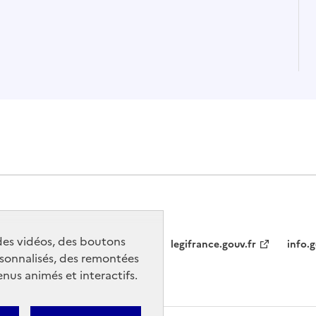
 des vidéos, des boutons
legifrance.gouv.fr
info.g
sonnalisés, des remontées
nus animés et interactifs.