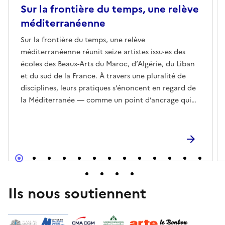
Sur la frontière du temps, une relève
méditerranéenne
Sur la frontière du temps, une relève
méditerranéenne réunit seize artistes issu·es des
écoles des Beaux-Arts du Maroc, d’Algérie, du Liban
et du sud de la France. À travers une pluralité de
disciplines, leurs pratiques s’énoncent en regard de
la Méditerranée — comme un point d’ancrage qui
informe leurs préoccupations et depuis lequel iels
agissent. Le titre instaure une double perspective, à
la fois contextuelle et conceptuelle. Si Une relève
méditerranéenne désigne une génération et une
géographie, Sur la frontière du temps convoque une
expression de Michel Foucault dans L’Archéologie du
savoir pour décrire un seuil où la continuité
Ils nous soutiennent
s’interrompt : un espace à la fois proche et lointain.
Les œuvres surgissent de cette condition, entre un
passé qui s’actualise sous des formes fragmentaires