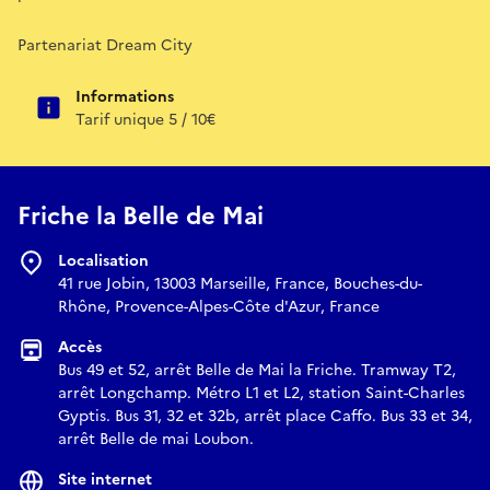
Partenariat Dream City
Informations
Tarif unique 5 / 10€
Friche la Belle de Mai
Localisation
41 rue Jobin, 13003 Marseille, France, Bouches-du-
Rhône, Provence-Alpes-Côte d'Azur, France
Accès
Bus 49 et 52, arrêt Belle de Mai la Friche. Tramway T2,
arrêt Longchamp. Métro L1 et L2, station Saint-Charles
Gyptis. Bus 31, 32 et 32b, arrêt place Caffo. Bus 33 et 34,
arrêt Belle de mai Loubon.
Site internet