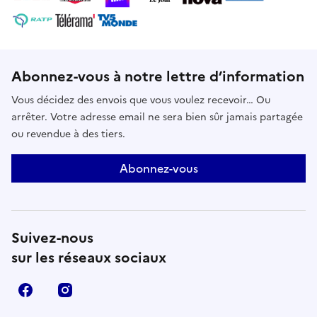
années 1990, avant de disparaître des radars avec le
nouveau millénaire. Réalisation : Simon
MaisonobeÉcriture : Simon Maisonobe, Hadj Sameer
& Grégoire BelhosteProduction : ZED pour arte.tv
Abonnez-vous à notre lettre d’information
Vous décidez des envois que vous voulez recevoir… Ou
arrêter. Votre adresse email ne sera bien sûr jamais partagée
ou revendue à des tiers.
Abonnez-vous
Suivez-nous
sur les réseaux sociaux
Facebook
Instagram