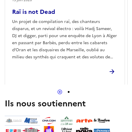
Raï is not Dead
Un projet de compilation raï, des chanteurs
disparus, et un revival électro : voilà Hadj Sameer,
DJ et digger, parti pour une enquête de Lyon à Alger
en passant par Barbès, perdu entre les cabarets
d’Oran et les disquaires de Marseille, oublié au
milieu des synthés qui craquent et des volutes de
chichas, lancé sur les traces du roi Khaled et du
prince assassiné Hasni... Il fallait au moins une telle
aventure pour raconter la folle épopée du raï.Et
pour cause : quel genre musical peut prétendre être
passé, en l’espace de cinquante ans, d’un cabaret
caché d’Oran à la mi-temps du superbowl en
Ils nous soutiennent
mondovision ? Peu. Or, c’est bien ce que raconte
l’incroyable histoire de cette musique née en
Algérie au sortir de la seconde guerre mondiale, qui
conquiert la France puis le monde entier dans les