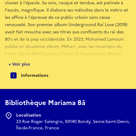
clavier à l'épaule. Sa voix, rauque et tendue, est patinée à
l'excès, magnifique. Il élabore ses mélodies dans le métro et
les affine à l'épreuve de ce public urbain sans cesse
renouvelé. Son premier album Underground Raï Love (2019)
avait fait mouche avec ses titres aux confluents du raï des
80's et de la pop occidentale. En 2023, Mohamed Lamouri
publie un deuxième album, Méhari, avec les musiciens du
Cheb: Baron Rétif (percs), Charlie 0. (keyboards), Mocke
(saz, guitar), Lamouri y chante aux bongos son cœur et son
+ Voir plus
destin, sans oublier ses pépites raï de Rachid et Fethi,
Informations
Boutaïba Sghir, Cheb Hasni...
Bibliothèque Mariama Bâ
Localisation
23 Rue Roger Salengro, 93140 Bondy, Seine-Saint-Denis,
Île-de-France, France