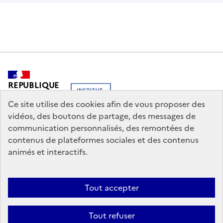
REPUBLIQUE
FRANCAISE
Ce site utilise des cookies afin de vous proposer des
vidéos, des boutons de partage, des messages de
communication personnalisés, des remontées de
contenus de plateformes sociales et des contenus
legifrance.gouv.fr
info.gouv.fr
animés et interactifs.
service-public.gouv.fr
data.gouv.fr
Tout accepter
Nous contacter
Mentions légales
Politique générale de protection
Tout refuser