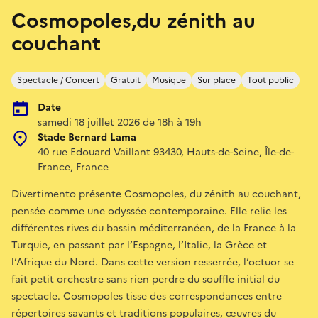
Cosmopoles,du zénith au
couchant
Spectacle / Concert
Gratuit
Musique
Sur place
Tout public
Date
samedi 18 juillet 2026 de 18h à 19h
Stade Bernard Lama
40 rue Edouard Vaillant 93430, Hauts-de-Seine, Île-de-
France, France
Divertimento présente Cosmopoles, du zénith au couchant,
pensée comme une odyssée contemporaine. Elle relie les
différentes rives du bassin méditerranéen, de la France à la
Turquie, en passant par l’Espagne, l’Italie, la Grèce et
l’Afrique du Nord. Dans cette version resserrée, l’octuor se
fait petit orchestre sans rien perdre du souffle initial du
spectacle. Cosmopoles tisse des correspondances entre
répertoires savants et traditions populaires, œuvres du