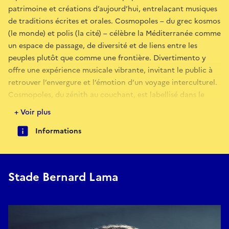
patrimoine et créations d’aujourd’hui, entrelaçant musiques
de traditions écrites et orales. Cosmopoles – du grec kosmos
(le monde) et polis (la cité) – célèbre la Méditerranée comme
un espace de passage, de diversité et de liens entre les
peuples plutôt que comme une frontière. Divertimento y
offre une expérience musicale vibrante, invitant le public à
retrouver l’envergure et l’émotion d’un voyage interculturel.
Cosmopoles, du zénith au couchant, est labellisé dans le
cadre de la saison Méditerranée 2026 de l’Institut français.
+ Voir plus
Informations
Stade Bernard Lama