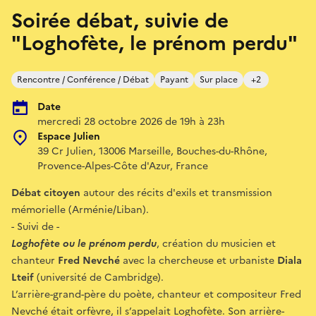
Soirée débat, suivie de
"Loghofète, le prénom perdu"
Rencontre / Conférence / Débat
Payant
Sur place
+2
Date
mercredi 28 octobre 2026 de 19h à 23h
Espace Julien
39 Cr Julien, 13006 Marseille, Bouches-du-Rhône,
Provence-Alpes-Côte d'Azur, France
Débat citoyen
autour des récits d'exils et transmission
mémorielle (Arménie/Liban).
- Suivi de -
Loghofète ou le prénom perdu
, création du musicien et
chanteur
Fred Nevché
avec la chercheuse et urbaniste
Diala
Lteif
(université de Cambridge).
L’arrière-grand-père du poète, chanteur et compositeur Fred
Nevché était orfèvre, il s’appelait Loghofète. Son arrière-