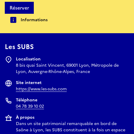
Réserver
Informations
Les SUBS
Localisation
8 bis quai Saint Vincent, 69001 Lyon, Métropole de
Lyon, Auvergne-Rhône-Alpes, France
Site internet
https://www.les-subs.com
Téléphone
04 78 39 10 02
À propos
Dans un site patrimonial remarquable en bord de
Saône à Lyon, les SUBS constituent à la fois un espace