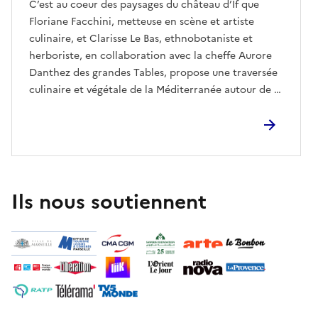
C’est au coeur des paysages du château d’If que
Floriane Facchini, metteuse en scène et artiste
culinaire, et Clarisse Le Bas, ethnobotaniste et
herboriste, en collaboration avec la cheffe Aurore
Danthez des grandes Tables, propose une traversée
culinaire et végétale de la Méditerranée autour de la
fregola sarde, cousine du couscous. Pensé comme
une immersion de mets et de breuvages, le projet
tisse des liens entre Marseille, la Sardaigne à travers
les plantes, les gestes de transmission et les parfums
de menthe sauvage, myrte, pistachier lentisque,
pistachier térébinthe, romarin, orange et citron. Le
Ils nous soutiennent
repas célèbre une Méditerranée vivante et partagée,
traversée par des circulations, des récits et des
solidarités entre les peuples.Une programmation
réalisée avec le Centre des Monuments Nationaux.
Dans le cadre de La Manifattura, projet porté par LE
ZEF - scène nationale de Marseille & Les grandes
Tables. Retrouvez tout le programme de