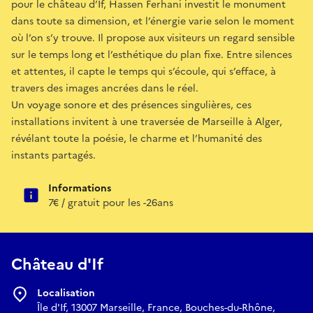
pour le château d’If, Hassen Ferhani investit le monument
dans toute sa dimension, et l’énergie varie selon le moment
où l’on s’y trouve. Il propose aux visiteurs un regard sensible
sur le temps long et l’esthétique du plan fixe. Entre silences
et attentes, il capte le temps qui s’écoule, qui s’efface, à
travers des images ancrées dans le réel.
Un voyage sonore et des présences singulières, ces
installations invitent à une traversée de Marseille à Alger,
révélant toute la poésie, le charme et l’humanité des
instants partagés.
Informations
7€ / gratuit pour les -26ans
Château d'If
Localisation
Île d'If, 13007 Marseille, France, Bouches-du-Rhône,