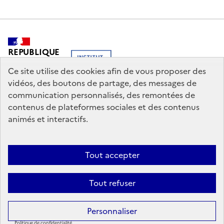
REPUBLIQUE
FRANCAISE
Ce site utilise des cookies afin de vous proposer des
vidéos, des boutons de partage, des messages de
communication personnalisés, des remontées de
contenus de plateformes sociales et des contenus
legifrance.gouv.fr
info.gouv.fr
animés et interactifs.
service-public.gouv.fr
data.gouv.fr
Tout accepter
Nous contacter
Mentions légales
Politique générale de protection
Tout refuser
des données
Personnaliser
© 2026 Saison Méditerranée. | Institut français, Tous droits réservés.
Politique de confidentialité