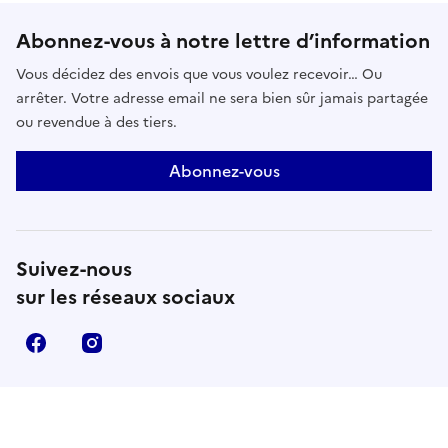
Kouss·Kouss, festival culinaire et culturel, sur
Abonnez-vous à notre lettre d’information
kousskouss.com.Une production d’I.C.I. – Les
grandes Tables et de Marseille Centre, en
Vous décidez des envois que vous voulez recevoir… Ou
partenariat avec la Ville de Marseille et l’Office de
arrêter. Votre adresse email ne sera bien sûr jamais partagée
Tourisme, des Loisirs et des Congrès de
ou revendue à des tiers.
Marseille.Réserver
Abonnez-vous
Suivez-nous
sur les réseaux sociaux
Facebook
Instagram