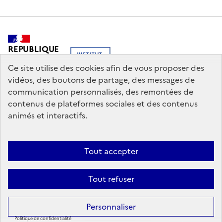
REPUBLIQUE
FRANCAISE
Ce site utilise des cookies afin de vous proposer des
vidéos, des boutons de partage, des messages de
communication personnalisés, des remontées de
contenus de plateformes sociales et des contenus
legifrance.gouv.fr
info.gouv.fr
animés et interactifs.
service-public.gouv.fr
data.gouv.fr
Tout accepter
Nous contacter
Mentions légales
Politique générale de protection
Tout refuser
des données
Personnaliser
© 2026 Saison Méditerranée. | Institut français, Tous droits réservés.
Politique de confidentialité