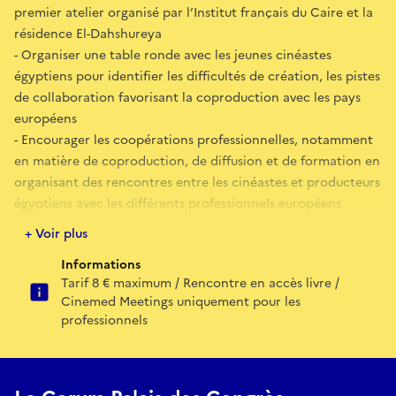
premier atelier organisé par l’Institut français du Caire et la
résidence El-Dahshureya
- Organiser une table ronde avec les jeunes cinéastes
égyptiens pour identifier les difficultés de création, les pistes
de collaboration favorisant la coproduction avec les pays
européens
- Encourager les coopérations professionnelles, notamment
en matière de coproduction, de diffusion et de formation en
organisant des rencontres entre les cinéastes et producteurs
égyptiens avec les différents professionnels européens
présents
+ Voir plus
À travers ce focus, Cinemed et Aflamuna souhaitent
Informations
contribuer activement à l’essor du cinéma égyptien
Tarif 8 € maximum / Rencontre en accès livre /
émergent, tout en favorisant une circulation accrue des
Cinemed Meetings uniquement pour les
œuvres et des talents au sein de l’espace euro-
professionnels
méditerranéen.