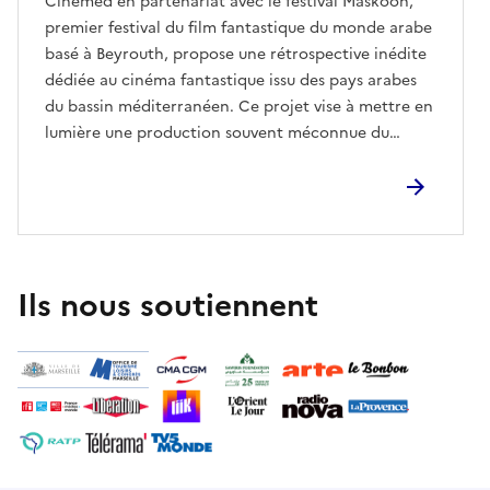
Cinemed en partenariat avec le festival Maskoon,
premier festival du film fantastique du monde arabe
basé à Beyrouth, propose une rétrospective inédite
dédiée au cinéma fantastique issu des pays arabes
du bassin méditerranéen. Ce projet vise à mettre en
lumière une production souvent méconnue du
grand public, tout en soulignant la richesse
esthétique, thématique et politique que recèle le
cinéma de genre dans cette aire géographique.La
programmation comprendra une sélection de
courts, moyens et longs métrages, allant des
pionniers du genre à des œuvres récentes réalisées
Ils nous soutiennent
par une nouvelle génération de cinéastes.Des films
de cinéastes tels que Meryam Joobeur, Youssef
Chebbi, Sofia Alaoui, Yanis Koussim, Damien
Ounouri, Adila Bendimerad côtoieront des œuvres
plus anciennes de cinéastes comme Youssef
Chahine.