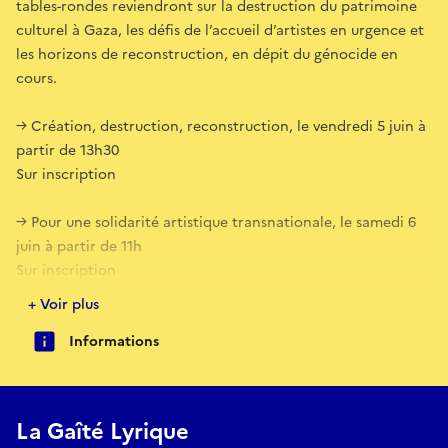
tables-rondes reviendront sur la destruction du patrimoine
culturel à Gaza, les défis de l’accueil d’artistes en urgence et
les horizons de reconstruction, en dépit du génocide en
cours.
→ Création, destruction, reconstruction, le vendredi 5 juin à
partir de 13h30
Sur inscription
→ Pour une solidarité artistique transnationale, le samedi 6
juin à partir de 11h
Sur inscription
+ Voir plus
Le collectif MAAN for Gaza Artists réunit artistes et
Informations
chercheur·euses engagé·es pour la Palestine autour d’un
symposium pour penser le futur de Gaza, à travers des gestes
de création et de solidarité face à l’anéantissement. Ces
tables-rondes reviendront sur la destruction du patrimoine
La Gaîté Lyrique
culturel à Gaza, les défis de l’accueil d’artistes en urgence et