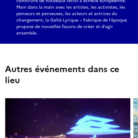
construire de nouveaux récits à échelle européenne.
Main dans la main avec les artistes, les activistes, les
penseurs et penseuses, les acteurs et actrices du
Les 5 et 6 juin 2026, la Gaîté Lyrique accueille le Sahab
changement, la Gaîté Lyrique – Fabrique de l’époque
Festival, un rendez-vous dédié à la scène artistique
propose de nouvelles façons de créer et d’agir
contemporaine palestinienne. Initié en 2021 par le collectif
ensemble.
Hawaf,
Sahab
réunit artistes, chercheur·euses et différentes
initiatives palestiniennes. Avec une programmation
pluridisciplinaire, le Sahab Festival souhaite créer un espace
de réflexion autour des enjeux de mémoire, d’imagination et
Autres événements dans ce
de solidarités artistiques, affirmant la place de l’art comme
résistance à l’effacement, et promesse d’avenir.
lieu
Réserver