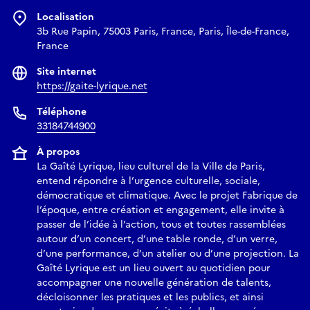
les horizons de reconstruction, en dépit du génocide en
Localisation
cours.
3b Rue Papin, 75003 Paris, France, Paris, Île-de-France,
France
Ces rencontres se déroulent en résonance avec le colloque
Site internet
international « Faire face à l’anéantissement : créations,
https://gaite-lyrique.net
accueils et engagements » qui se déroule à Marseille, les 21 et
22 mai 2026, et de l’exposition « Déplacer le silence : 46
Téléphone
artistes et poéte·sses de Gaza » sous le commissariat de
33184744900
Rasha Salti et Anna Breton pour MAAN for Gaza Artists.
À propos
La Gaîté Lyrique, lieu culturel de la Ville de Paris,
Avec : Samaa Abu Allaban, Mohamed Abusal, Michel Agier,
entend répondre à l’urgence culturelle, sociale,
Mahmoud Alshaer, Ahmad Ashour, Rita Baroud, Anna Breton,
démocratique et climatique. Avec le projet Fabrique de
Mohamed Bourouissa, Andres Burbano, Dominique Dupart,
l’époque, entre création et engagement, elle invite à
passer de l’idée à l’action, tous et toutes rassemblées
Nour Elassy, Feryel Kaabeche, Karim Kattan, Tarik
autour d’un concert, d’une table ronde, d’un verre,
Kiswanson, Pauline de Laboulaye, Laura Lohéac, Nadine
d’une performance, d’un atelier ou d’une projection. La
Naous, Salman Nawati, Malika Rahal, Rasha Salti, Marion
Gaîté Lyrique est un lieu ouvert au quotidien pour
Slitine, Elvan Zabunyan...
accompagner une nouvelle génération de talents,
décloisonner les pratiques et les publics, et ainsi
Programme détaillé sur le site de la Gaîté Lyrique