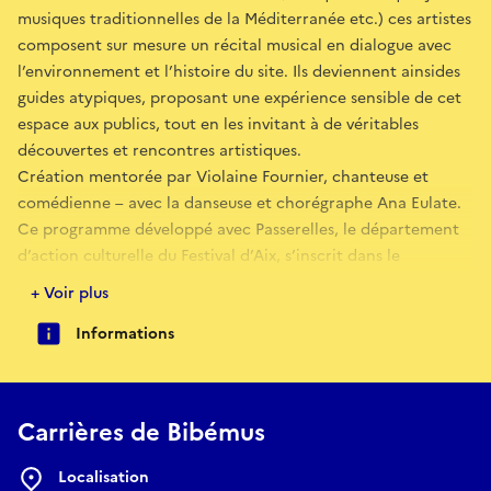
musiques traditionnelles de la Méditerranée etc.) ces artistes
composent sur mesure un récital musical en dialogue avec
l’environnement et l’histoire du site. Ils deviennent ainsides
guides atypiques, proposant une expérience sensible de cet
espace aux publics, tout en les invitant à de véritables
découvertes et rencontres artistiques.
Création mentorée par Violaine Fournier, chanteuse et
comédienne – avec la danseuse et chorégraphe Ana Eulate.
Ce programme développé avec Passerelles, le département
d’action culturelle du Festival d’Aix, s’inscrit dans le
programme de formation de l’OJM.
+ Voir plus
Informations
Réserver
E-mail
Carrières de Bibémus
billetterie@festival-aix.com
Localisation