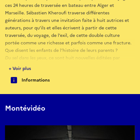
ces 24 heures de traversée en bateau entre Alger et
Marseille. Sébastien Kheroufi traverse différentes
générations à travers une invitation faite à huit autrices et
auteurs, pour qu’ils et elles écrivent à partir de cette
traversée, du voyage, de l’exil, de cette double culture
portée comme une richesse et parfois comme une fracture.
Que disent les enfants de l’histoire de leurs parents ?
Du sel dans les yeux
, ce sont huit nouvelles éditées par
Tumulte, huit manières de raconter l'exil et un seul trajet,
+ Voir plus
d'Alger à Marseille, avec Sébastien Kheroufi, Chouf, Faïza
Informations
Guène, Lina Soualem, Soso Maness, Rachida Brakni, Amine
Adjina, Nasser Djemaï.
Montévidéo