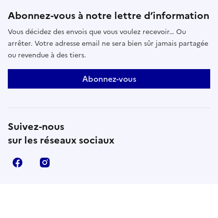
intime et politique, mémoire et imaginaire. Leurs
travaux esquissent des contre-récits où se rejouent
Abonnez-vous à notre lettre d’information
les rapports entre histoire, subjectivité et pouvoir,
Vous décidez des envois que vous voulez recevoir… Ou
invitant à désapprendre les regards hérités pour
arrêter. Votre adresse email ne sera bien sûr jamais partagée
imaginer d’autres manières d’habiter les images et
ou revendue à des tiers.
les récits.Avec : Younes Baba-Ali, Ali Cherri, Ludovic
Hadjeras, Katia Kameli, Samir Laghouati-Rashwan,
Abonnez-vous
Randa Maroufi et Valentin Noujaïm.
Suivez-nous
sur les réseaux sociaux
Facebook
Instagram