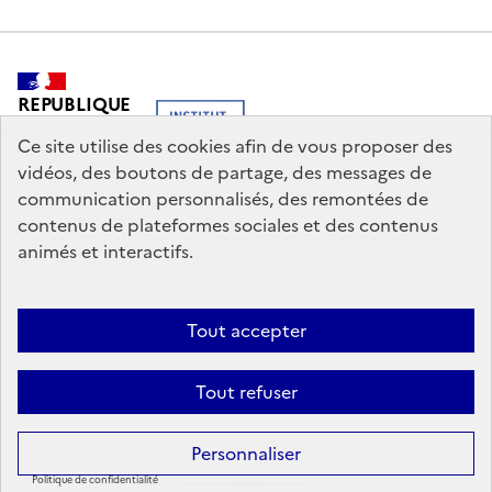
REPUBLIQUE
FRANCAISE
Ce site utilise des cookies afin de vous proposer des
vidéos, des boutons de partage, des messages de
communication personnalisés, des remontées de
contenus de plateformes sociales et des contenus
legifrance.gouv.fr
info.gouv.fr
animés et interactifs.
service-public.gouv.fr
data.gouv.fr
Tout accepter
Nous contacter
Mentions légales
Politique générale de protection
Tout refuser
des données
Personnaliser
© 2026 Saison Méditerranée. | Institut français, Tous droits réservés.
Politique de confidentialité