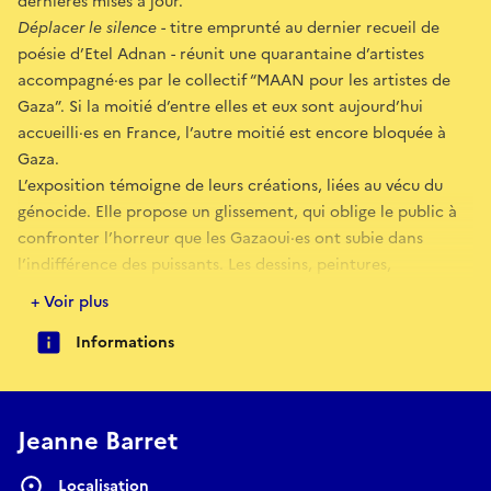
dernières mises à jour.
Déplacer le silence
- titre emprunté au dernier recueil de
poésie d’Etel Adnan - réunit une quarantaine d’artistes
accompagné·es par le collectif “MAAN pour les artistes de
Gaza”. Si la moitié d’entre elles et eux sont aujourd’hui
accueilli·es en France, l’autre moitié est encore bloquée à
Gaza.
L’exposition témoigne de leurs créations, liées au vécu du
génocide. Elle propose un glissement, qui oblige le public à
confronter l’horreur que les Gazaoui·es ont subie dans
l’indifférence des puissants. Les dessins, peintures,
sculptures, vidéos, poèmes et films d’animation exposés sont
+ Voir plus
aussi des représentations du silence de celles et ceux qui
Informations
pouvaient intervenir. Cette exposition est une ode à la force
créatrice et la dignité des créateur·ices palestinien·nes.
Vernissage samedi 16 mai à partir de 18h, entrée libre
Jeanne Barret
Localisation