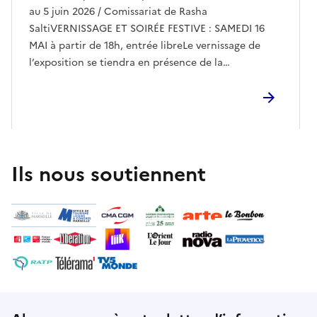
au 5 juin 2026 / Comissariat de Rasha
SaltiVERNISSAGE ET SOIRÉE FESTIVE : SAMEDI 16
MAI à partir de 18h, entrée libreLe vernissage de
l’exposition se tiendra en présence de la
commissaire Rasha Salti, de l’équipe de Jeanne
Barret, du collectif Maan for Gaza, ainsi que des
artistes de l’exposition présent·es en France.Conçu
comme un moment de rencontre et de partage, il
offrira l’occasion de découvrir les œuvres et les
récits qui les traversent, prolongé par une création
Ils nous soutiennent
sonore spécialement pensée pour accompagner la
soirée.-"Déplacer le silence" - titre emprunté au
dernier recueil de poésie d’Etel Adnan - réunit une
quarantaine d’artistes soutenu·es par le collectif
MAAN pour les artistes de Gaza. Si la moitié d’entre
elles et eux sont aujourd’hui accueilli·es en France,
l’autre moitié est encore bloquée à
Gaza.L’exposition témoigne de leurs créations, liées