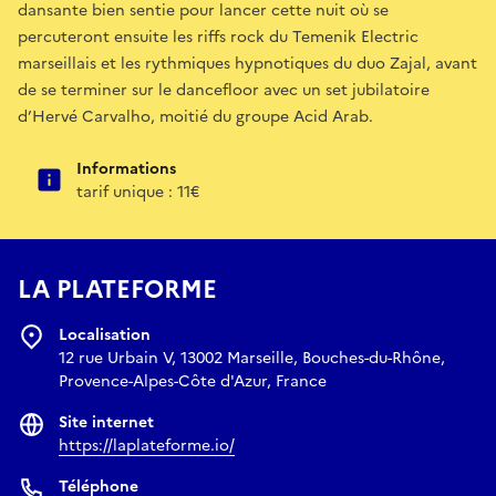
dansante bien sentie pour lancer cette nuit où se
percuteront ensuite les riffs rock du Temenik Electric
marseillais et les rythmiques hypnotiques du duo Zajal, avant
de se terminer sur le dancefloor avec un set jubilatoire
d’Hervé Carvalho, moitié du groupe Acid Arab.
Informations
tarif unique : 11€
LA PLATEFORME
Localisation
12 rue Urbain V, 13002 Marseille, Bouches-du-Rhône,
Provence-Alpes-Côte d'Azur, France
Site internet
https://laplateforme.io/
Téléphone