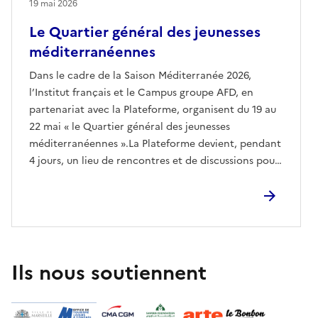
19 mai 2026
Le Quartier général des jeunesses
méditerranéennes
Dans le cadre de la Saison Méditerranée 2026,
l’Institut français et le Campus groupe AFD, en
partenariat avec la Plateforme, organisent du 19 au
22 mai « le Quartier général des jeunesses
méditerranéennes ».La Plateforme devient, pendant
4 jours, un lieu de rencontres et de discussions pour
les jeunes de toute la Méditerranée, les institutions,
associations et citoyens qui s’engagent dans la
région.Plus de 150 participants de programmes de
coopération (Safir, Académie des Talents
Méditerranéens, Social and Inclusive Business Camp)
d’Algérie, d’Egypte, d’Espagne, de France, d’Italie,
Ils nous soutiennent
de Jordanie, du Liban, de Libye, du Maroc, de
Palestine, de Syrie et de Tunisie seront invités à
mettre en récits les messages qu’ils portent et à