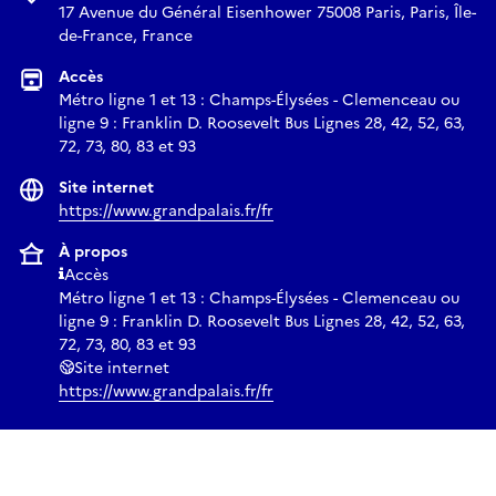
de fiction caractérise sa pratique. Il part du principe que
17 Avenue du Général Eisenhower 75008 Paris, Paris, Île-
l’histoire constitue un enregistrement de séquences
de-France, France
représentées de manière subjective, plutôt qu’un ensemble
Accès
de faits incontestables. À travers des reconstructions
Métro ligne 1 et 13 : Champs-Élysées - Clemenceau ou
élaborées d’événements historiques, Shawky réévalue et
ligne 9 : Franklin D. Roosevelt Bus Lignes 28, 42, 52, 63,
interroge les ambiguïtés des documents d’archives
72, 73, 80, 83 et 93
consignés, ainsi que l’autorité de l’histoire écrite.
Site internet
Créé pour le Pavillon égyptien à l’occasion de la 60e édition
https://www.grandpalais.fr/fr
de l’Exposition internationale d’art de la Biennale de Venise,
Drama 1882 prolonge cette pratique des reconstitutions
À propos
historiques. Ce film opératique en huit parties examine la
Accès
révolution nationaliste d’Urabi en Égypte contre la
Métro ligne 1 et 13 : Champs-Élysées - Clemenceau ou
ligne 9 : Franklin D. Roosevelt Bus Lignes 28, 42, 52, 63,
domination impériale (1879-1882). Dirigé par le colonel
72, 73, 80, 83 et 93
Ahmed Urabi, qui gravit les échelons militaires depuis ses
Site internet
origines paysannes jusqu’à fonder le Parti nationaliste
https://www.grandpalais.fr/fr
égyptien, le mouvement militait pour assurer l’Égypte aux
Égyptiens. Mais que s’est-il exactement passé en 1882 pour
faire imploser ce mouvement populaire et provoquer le
bombardement massif d’Alexandrie par les forces