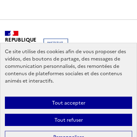
REPUBLIQUE
FRANCAISE
Ce site utilise des cookies afin de vous proposer des
vidéos, des boutons de partage, des messages de
communication personnalisés, des remontées de
contenus de plateformes sociales et des contenus
legifrance.gouv.fr
info.gouv.fr
animés et interactifs.
service-public.gouv.fr
data.gouv.fr
Tout accepter
Nous contacter
Mentions légales
Politique générale de protection
Tout refuser
des données