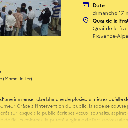
Date
dimanche 17 m
Quai de la Fra
Quai de la fra
Provence-Alpe
h
 (Marseille 1er)
d’une immense robe blanche de plusieurs mètres qu’elle dé
neur. Grâce à l’intervention du public, la robe se couvre 
rés sur lesquels le public écrit ses vœux, souhaits, aspirat
de fleurs colorées, la pureté virginale de l’artiste-vestale s
euple.