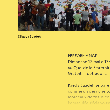
©Raeda Saadeh
PERFORMANCE
Dimanche 17 mai à 17
au Quai de la Fraternité
Gratuit - Tout public
Raeda Saadeh se pare 
comme un derviche tour
morceaux de tissus colo
immaculée s’éclabousse 
du poids de tout un p