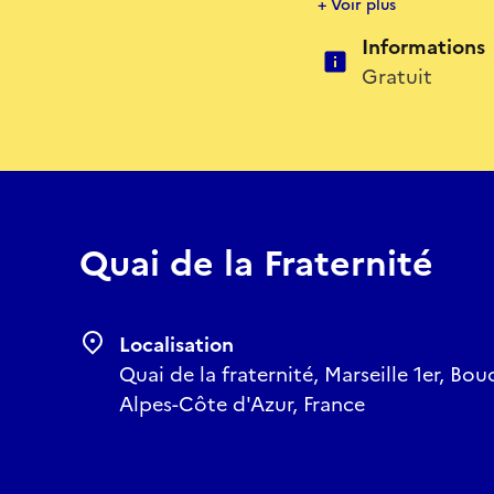
+ Voir plus
Informations
Gratuit
Quai de la Fraternité
Localisation
Quai de la fraternité, Marseille 1er, B
Alpes-Côte d'Azur, France