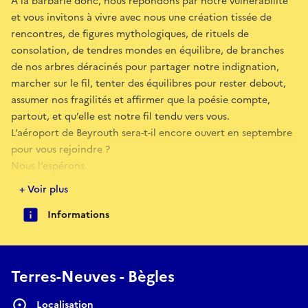
À la barbarie donc, nous répondons par notre vulnérabilité
et vous invitons à vivre avec nous une création tissée de
rencontres, de figures mythologiques, de rituels de
consolation, de tendres mondes en équilibre, de branches
de nos arbres déracinés pour partager notre indignation,
marcher sur le fil, tenter des équilibres pour rester debout,
assumer nos fragilités et affirmer que la poésie compte,
partout, et qu’elle est notre fil tendu vers vous.
L’aéroport de Beyrouth sera-t-il encore ouvert en septembre
pour vous rejoindre ?
Nous l’espérons.
---
+ Voir plus
Dans le cadre du FAB - Festival International des Arts de
Informations
Bordeaux Métropole
Terres-Neuves - Bègles
Localisation