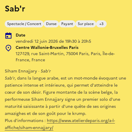
Sab'r
Spectacle / Concert
Danse
Payant
Sur place
+3
Date
vendredi 12 juin 2026 de 19h30 à 20h5
Centre Wallonie-Bruxelles Paris
127-129, rue Saint-Martin, 75004 Paris, Paris, Île-de-
France, France
Siham Ennajjary ·
Sab'r
Sab’r
, dans la langue arabe, est un mot-monde évoquant une
patience intense et intérieure, qui permet d'atteindre le
cœur de son désir. Figure montante de la scène belge, la
performeuse Siham Ennajjary signe un premier solo d'une
maturité saisissante à partir d’une quête de ses origines
amazighes et de son goût pour le krump.
Plus d'informations :
https://www.atelierdeparis.org/a-l-
affiche/siham-ennajjary/